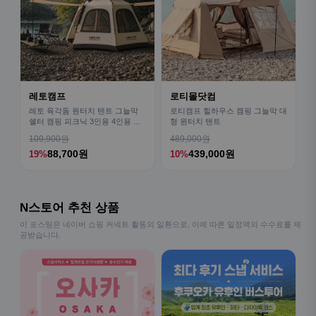
레토캠프
로티몰닷컴
레토 육각돔 원터치 텐트 그늘막
로티캠프 힐하우스 캠핑 그늘막 대
쉘터 캠핑 피크닉 3인용 4인용 패
형 원터치 텐트
밀리 LCE-OT02
109,900원
489,000원
88,700원
439,000원
19%
10%
N스토어 추천 상품
이 포스팅은 네이버 쇼핑 커넥트 활동의 일환으로, 이에 따른 일정액의 수수료를 제
공받습니다.