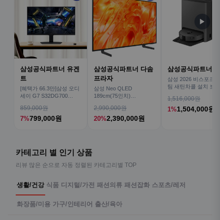
▶
삼성공식파트너 유겐
삼성공식파트너 다솜
삼성공식파트너 
트
프라자
삼성 2026 비스포크AI
팀 새틴차콜 설치 보안
[혜택가 66.3만]삼성 오디
삼성 Neo QLED
심 VR70F00AGH
세이 G7 S32DG700
189cm(75인치)
1,516,000원
80cm(32인치) 4K IPS
KQ75QNH70AFXKR AI
859,000원
2,990,000원
1,504,000원
1%
TV
799,000원
2,390,000원
7%
20%
카테고리 별 인기 상품
리뷰 많은 순으로 자동 정렬된 카테고리별 TOP
생활/건강
식품
디지털/가전
패션의류
패션잡화
스포츠/레저
화장품/미용
가구/인테리어
출산/육아