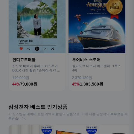
인디고트래블
투어비스 스토어
삿포로 비에이 후라노 버스투어
싱가포르 디즈니 어드벤처 크루즈
DSLR 사진 촬영 /[준페이 예약 식
4박
사]
140,000원
2,370,150원
79,000원
1,303,580원
44%
45%
삼성전자 베스트 인기상품
이 포스팅은 네이버 쇼핑 커넥트 활동의 일환으로, 이에 따른 일정액의 수수료를 제
공받습니다.