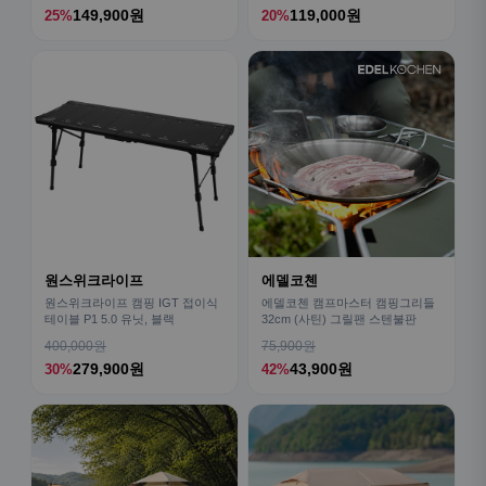
149,900원
119,000원
25%
20%
원스위크라이프
에델코첸
원스위크라이프 캠핑 IGT 접이식
에델코첸 캠프마스터 캠핑그리들
테이블 P1 5.0 유닛, 블랙
32cm (사틴) 그릴팬 스텐불판
400,000원
75,900원
279,900원
43,900원
30%
42%