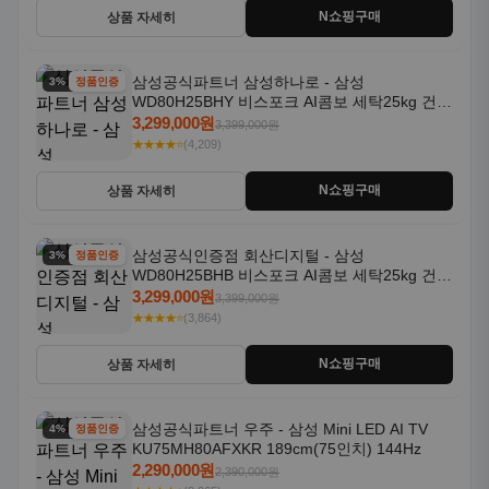
N쇼핑구매
상품 자세히
삼성공식인증점 회산디지털 - 삼성
3% 할인
정품인증
WD80H25BHB 비스포크 AI콤보 세탁25kg 건조
18kg 26년형 일체형 1등급
3,299,000원
3,399,000원
★★★★⭐
(3,864)
N쇼핑구매
상품 자세히
삼성공식파트너 우주 - 삼성 Mini LED AI TV
4% 할인
정품인증
KU75MH80AFXKR 189cm(75인치) 144Hz
2,290,000원
2,390,000원
★★★★⭐
(3,065)
N쇼핑구매
상품 자세히
삼성공식파트너 디지털마트 - 삼성 Mini LED AI
15% 할인
정품인증
TV 163cm(65인치) KU65MH75AFXKR 스탠드
1,519,000원
1,790,000원