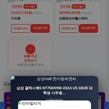
›
생활/건강
전체보기
카테고리 상품 더 보기
프리미엄 제휴 사이트
광고
광고
광고
회원 전용 특가 · 놓치면 손해
추천 클릭
21,802원
3,308원
8,892원
📍 지역 선택
[3+1] 동국제약 마이핏 V 활성엽산 임신준비 임산
삼성 갤럭시북5 NT750XHW-A51A U5 16GB 대
부영양 30정, 4개
학생 사무용…
서울
부산
대구
인천
1,999,000원
100,000원
광주
대전
울산
세종
1,549,000원
31,900원
23%
68%