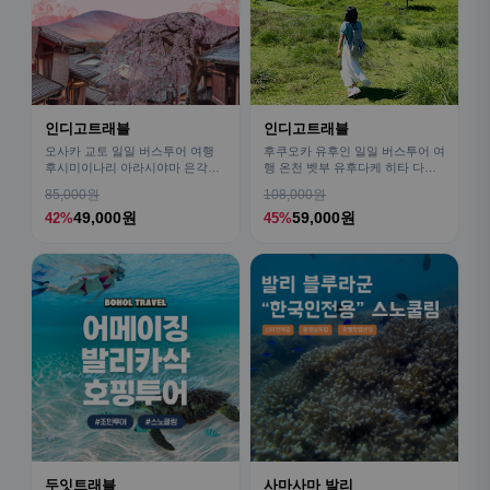
인디고트래블
인디고트래블
오사카 교토 일일 버스투어 여행
후쿠오카 유후인 일일 버스투어 여
후시미이나리 아라시야마 은각사
행 온천 벳부 유후다케 히타 다자
청수사 철학의길
이후
85,000원
108,000원
49,000원
59,000원
42%
45%
두잇트래블
사마사마 발리