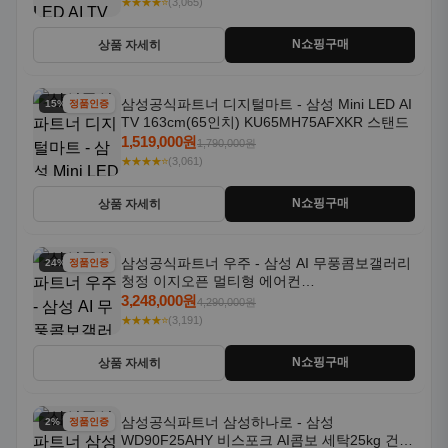
★★★★⭐
(3,061)
N쇼핑구매
상품 자세히
삼성공식파트너 우주 - 삼성 AI 무풍콤보갤러리
24% 할인
정품인증
청정 이지오픈 멀티형 에어컨
AF80F17D22WRS 기본설치포함
3,248,000원
4,290,000원
★★★★⭐
(3,191)
N쇼핑구매
상품 자세히
삼성공식파트너 삼성하나로 - 삼성
2% 할인
정품인증
WD90F25AHY 비스포크 AI콤보 세탁25kg 건조
18kg 자동문열림 1등급
4,099,000원
4,199,000원
★★★★⭐
(3,447)
N쇼핑구매
상품 자세히
삼성공식인증점 회산디지털 - 삼성
24% 할인
정품인증
WD90F25CHY 비스포크 AI콤보 세탁기건조기