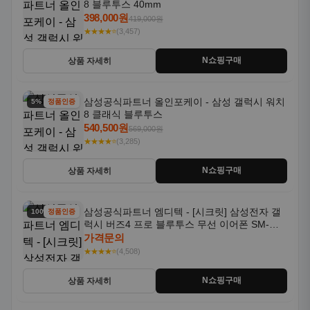
8 클래식 블루투스
540,500원
569,000원
★★★★⭐
(3,285)
N쇼핑구매
상품 자세히
삼성공식파트너 엠디텍 - [시크릿] 삼성전자 갤
100% 할인
정품인증
럭시 버즈4 프로 블루투스 무선 이어폰 SM-
R640N
가격문의
★★★★⭐
(4,508)
N쇼핑구매
상품 자세히
삼성공식파트너 제이유 - [크리에이터]삼성전자
100% 할인
정품인증
갤럭시 버즈4 프로 무선 블루투스 이어폰 ANC
SM-R640N
가격문의
★★★★⭐
(3,209)
N쇼핑구매
상품 자세히