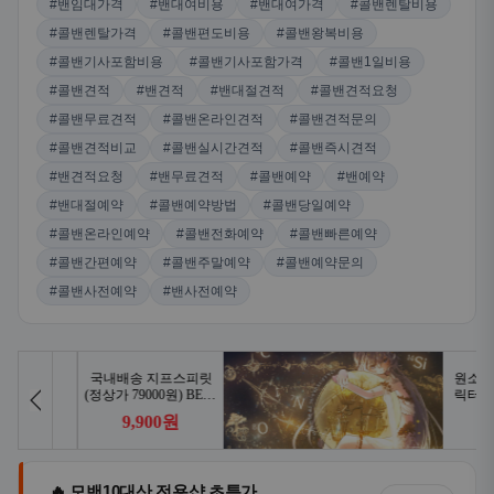
#밴견적요청
#밴무료견적
#콜밴예약
#밴예약
#밴대절예약
#콜밴예약방법
#콜밴당일예약
#콜밴온라인예약
#콜밴전화예약
#콜밴빠른예약
#콜밴간편예약
#콜밴주말예약
#콜밴예약문의
#콜밴사전예약
#밴사전예약
🔥 모밴10대산 전용샵 초특가
전체보기
오늘만 이 가격 · 재고 한정
🔥 인기상품
생활/건강
식품
디지털/가전
패션의류
패션잡화