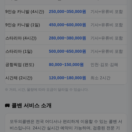
스타리아 (1일)
500,000~650,000원
기사+유류비 포함
공항픽업 (편도)
80,000~150,000원
인천·김포·김해
시간제 (2시간)
120,000~180,000원
최소 2시간
※ 거리, 시간, 물량에 따라 요금이 달라질 수 있습니다.
🚐 콜밴 서비스 소개
모두의콜밴은 전국 어디서나 편리하게 이용할 수 있는 콜밴 서
비스입니다. 24시간 실시간 예약이 가능하며, 검증된 전문 기
사님들이 안전하고 쾌적한 서비스를 제공합니다.
✓
9인승~15인승 차량 보유
✓
경험 많은 전문 기사님 배정
✓
24시간 즉시 예약 가능
✓
공항픽업·샌딩 전문