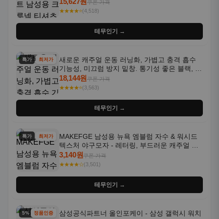
쿠폰 가격
★★★★⭐
(3,563)
테무인기 →
MAKEFGE 남성용 뉴욕 엠블럼 자수 & 워시드
특가
최저가
텍스처 야구모자 - 레터링, 부드러운 캐주얼 모
자, NYC 스타일
3,140원
쿠폰 가격
★★★★☆
(3,501)
테무인기 →
삼성공식파트너 올인포케이 - 삼성 갤럭시 워치
5% 할인
정품인증
8 블루투스 40mm
398,000원
419,000원
★★★★⭐
(3,457)
N쇼핑구매
상품 자세히
삼성공식파트너 올인포케이 - 삼성 갤럭시 워치
5% 할인
정품인증