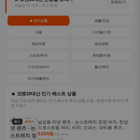
스포츠/레저
화장품/미용
가구/인테리어
출산/육아
여가/생활편의
🔥 모밴10대산 인기 베스트 상품
지금 가장 많이 팔리는 인기 베스트 특가 상품 모음 - 한정수량 최저가 쿠
폰 적용가
남성용 리넨 팬츠 - 논스트레치 정장 바지, 탄성
특가
최저가
드로스트링 허리, 비치, 오피스, 파티용 루즈핏
트라우저 - 세탁기 사용 가능한 캐주얼 정장 의
9,024원
쿠폰 가격
상
★★★★⭐
(4,309)
테무인기 →
2025년 봄/여름 트렌디한 신상 남성 캐주얼 팬
특가
최저가
츠, 사계절용 드로스트링 스트레이트핏 바지, 한
국 스타일, 활용도 높은 아웃도어 및 정장용, 발
21,802원
쿠폰 가격
목 바지
★★★★☆
(3,228)