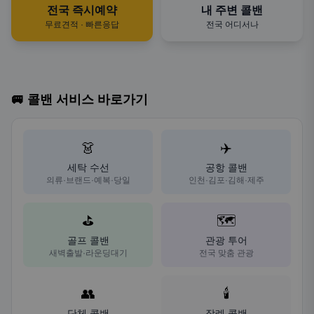
전국 즉시예약
내 주변 콜밴
무료견적 · 빠른응답
전국 어디서나
🚐 콜밴 서비스 바로가기
👗
✈️
세탁 수선
공항 콜밴
의류·브랜드·예복·당일
인천·김포·김해·제주
⛳
🗺️
골프 콜밴
관광 투어
새벽출발·라운딩대기
전국 맞춤 관광
👥
🕯️
단체 콜밴
장례 콜밴