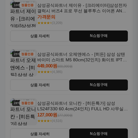
삼성공식파트너 오제앤에스 - [히든] 삼성 삼탠
25% 할인
정품인증
바이미 스마트 M5 80cm(32인치) 화이트 IPTV
OTT 패키지
449,000원
600,000원
★★★★⭐
(4,385)
N쇼핑구매
상품 자세히
삼성공식파트너 모니칸 - [히든특가] 삼성
28% 할인
정품인증
LS24F330 60.4cm(24인치) FULL HD 사무실/
컴퓨터 모니터
127,000원
177,000원
★★★★⭐
(4,516)
N쇼핑구매
상품 자세히
삼성공식파트너 우주 - 삼성 2026 비스포크 AI
4% 할인
정품인증
스팀 울트라 물걸레 올인원로봇청소기 새틴 그
레이지 AAG
1,818,000원
1,899,000원
★★★★⭐
(4,827)
N쇼핑구매
상품 자세히