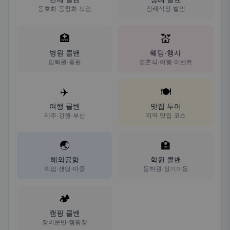
동호회·동창회·모임
장례식장·발인
🏥
💒
병원 콜밴
웨딩·행사
입퇴원·통원
결혼식·여행·이벤트
✈️
🍽️
여행 콜밴
맛집 투어
제주·강원·부산
지역 맛집 코스
🌏
🏫
해외공항
학원 콜밴
픽업·샌딩·마중
등하원·정기이동
🏕️
캠핑 콜밴
장비운반·캠핑장