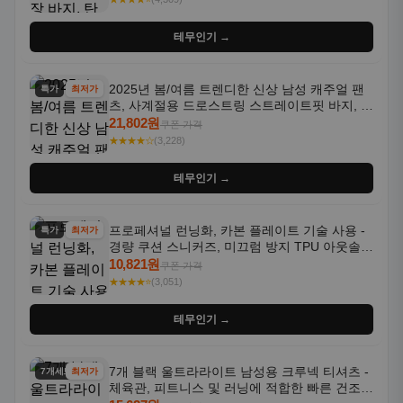
테무인기 →
프로페셔널 런닝화, 카본 플레이트 기술 사용 -
특가
최저가
경량 쿠션 스니커즈, 미끄럼 방지 TPU 아웃솔,
통기성 화이트-퍼플 그라데이션, 헬스, 트레이
10,821원
쿠폰 가격
닝 - 남성용, 여성용, 모든 계절에 적합
★★★★⭐
(3,051)
테무인기 →
7개 블랙 울트라라이트 남성용 크루넥 티셔츠 -
7개세트
최저가
체육관, 피트니스 및 러닝에 적합한 빠른 건조,
통기성 좋은 수분 흡수 반팔 운동복
15,627원
쿠폰 가격
★★★★⭐
(4,518)
테무인기 →
새로운 캐주얼 운동 러닝화, 가볍고 충격 흡수
특가
최저가
기능성, 미끄럼 방지 밑창. 통기성 좋은 블랙, 화
이트, 퍼플 그라데이션 색상
18,144원