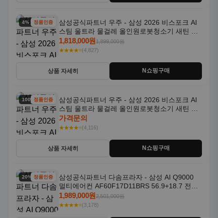
삼성공식파트너 우주 - 삼성 2026 비스포크 AI
100% 할인
정품인증
스팀 울트라 물걸레 올인원로봇청소기 새틴 차
콜 AAH
가격문의
★★★★⭐
(4,116)
N쇼핑구매
상품 자세히
삼성공식파트너 다솜프라자 - 삼성 AI Q9000
20% 할인
정품인증
멀티에어컨 AF60F17D11BRS 56.9+18.7 전국
기본설치포함
1,989,000원
2,501,000원
★★★★⭐
(3,178)
N쇼핑구매
상품 자세히
삼성공식파트너 삼성하나로 - 삼성
3% 할인
정품인증
WD80H25BHY 비스포크 AI콤보 세탁25kg 건조
18kg 26년형 일체형 1등급
3,299,000원
3,399,000원
★★★★⭐
(4,209)