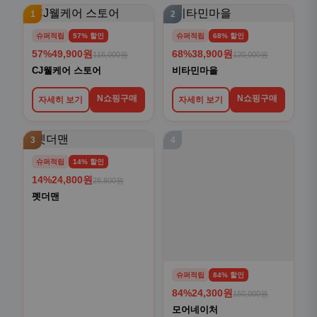
1
2
슈퍼적립
57% 할인
슈퍼적립
68% 할인
57%
49,900원
68%
38,900원
116,000원
120,000원
CJ웰케어 스토어
비타민마을
N쇼핑구매
N쇼핑구매
자세히 보기
자세히 보기
3
4
슈퍼적립
14% 할인
슈퍼적립
84% 할인
14%
24,800원
84%
24,300원
28,800원
150,000원
펫더맨
모어네이처
N쇼핑구매
N쇼핑구매
자세히 보기
자세히 보기
5
6
슈퍼적립
48% 할인
슈퍼적립
13% 할인
48%
62,100원
13%
72,550원
120,000원
83,400원