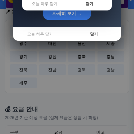
◀
▶
오늘 하루 닫기
닫기
경기
강원
충북
충남
자세히 보기 →
자세히 보기 →
전북
전남
경북
경남
오늘 하루 닫기
오늘 하루 닫기
닫기
닫기
제주
💰 요금 안내
2026년 기준 예상 요금 (실제 요금은 상담 시 확정)
구분
요금
비고
9인승 카니발 (4시간)
250,000~350,000원
기사+유류비 포함
9인승 카니발 (1일)
450,000~600,000원
기사+유류비 포함
스타리아 (4시간)
280,000~380,000원
기사+유류비 포함