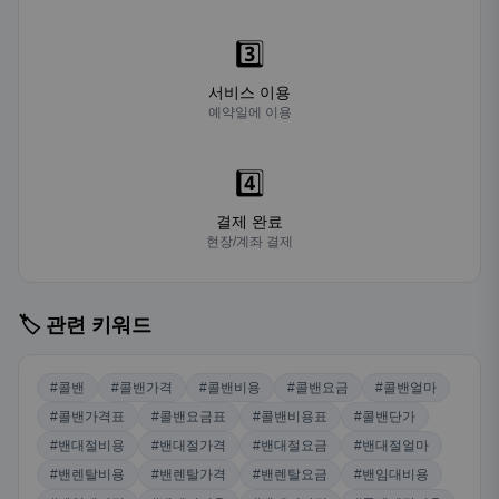
4️⃣
결제 완료
현장/계좌 결제
🏷️ 관련 키워드
#콜밴
#콜밴가격
#콜밴비용
#콜밴요금
#콜밴얼마
#콜밴가격표
#콜밴요금표
#콜밴비용표
#콜밴단가
#밴대절비용
#밴대절가격
#밴대절요금
#밴대절얼마
#밴렌탈비용
#밴렌탈가격
#밴렌탈요금
#밴임대비용
#밴임대가격
#밴대여비용
#밴대여가격
#콜밴렌탈비용
#콜밴렌탈가격
#콜밴편도비용
#콜밴왕복비용
#콜밴기사포함비용
#콜밴기사포함가격
#콜밴1일비용
#콜밴견적
#밴견적
#밴대절견적
#콜밴견적요청
#콜밴무료견적
#콜밴온라인견적
#콜밴견적문의
#콜밴견적비교
#콜밴실시간견적
#콜밴즉시견적