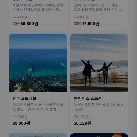
보홀 여행 호핑투어 어메이징 발리
[발리] 발리 블루라군 스노쿨링 고
카삭 버진아일랜드 돌고래 거북이
프로 촬영 픽업드랍 해양 수상 액
픽드랍 포함
티비티 체험 산호 열대어
87,250원
72,000원
69,800원
47,900원
20%
33%
인디고트래블
투어비스 스토어
삿포로 오타루 샤코탄 시마무이 핵
[바로사용] JR 간사이 와이드 패스
심 일일 버스투어/ DSLR 촬영
5일권
69,000원
50,120원
69,000원
50,120원