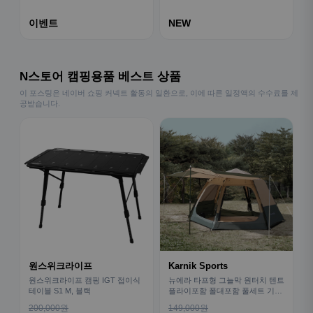
이벤트
NEW
N스토어 캠핑용품 베스트 상품
이 포스팅은 네이버 쇼핑 커넥트 활동의 일환으로, 이에 따른 일정액의 수수료를 제
공받습니다.
원스위크라이프
Karnik Sports
원스위크라이프 캠핑 IGT 접이식
뉴에라 타프형 그늘막 원터치 텐트
테이블 S1 M, 블랙
플라이포함 폴대포함 풀세트 기본
형
200,000원
149,000원