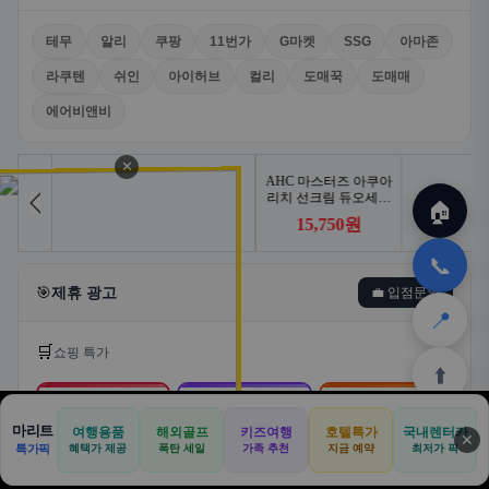
🎯
제휴 광고
💼 입점문의
✕
🛒
쇼핑 특가
🏠
🛒
📦
🎁
📞
쿠팡
알리익스프레스
테무
로켓배송·특가
해외직구·초특가
초저가·무료배송
📍
최저가 쇼핑
글로벌 쇼핑
가성비 쇼핑
지금 쇼핑 →
지금 쇼핑 →
지금 쇼핑 →
⬆️
스마트한 자동차 렌탈! 카슐랭에서
마리트
여행용품
해외골프
키즈여행
호텔특가
국내렌터카
AD
✕
합리적으로
🏠
📝
💬
🚐
🛒
🚗
특가픽
혜택가 제공
폭탄 세일
가족 추천
지금 예약
바로가기 →
최저가 픽
🏠
✈️
⛳
📋
🛒
🎁
카슐랭 · 신차 장기렌트 · 리스 · 월 렌탈료 비교
홈
공항
골프
견적
쿠팡
테무
홈
견적
커뮤니티
기사등록
아마존
· 전 차종 견적 무료