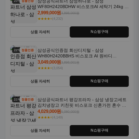
삼성공식인증점 회산디지털 - 삼성
22% 할인
정품인증
WH80H2420BBHS 비스포크 AI 원바디
24kg+20kg 세제자동투입 1등급
3,049,000원
3,898,001원
★★★★⭐
(3,054)
N쇼핑구매
상품 자세히
삼성공식파트너 평강프라자 - 삼성 냉장고세트
21% 할인
정품인증
김치냉장고 키친핏 비스포크 신혼가전 혼수 입
주가전 빌트인 화이트
4,029,000원
5,080,000원
★★★★⭐
(4,149)
N쇼핑구매
상품 자세히
테무
알리
쿠팡
11번가
G마켓
SSG
아마존
라쿠텐
쉬인
아이허브
컬리
도매꾹
도매매
에어비앤비